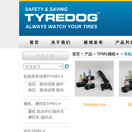
首页
>
产品
>
TPMS模组▼
> 车
轮胎异常侦测TPVMS▼
胎压、振动侦测 胎外
胎压、振动侦测 胎內
重机、摩托车TPMS▼
TD5300F-I-04
TD
重机 防水IP67胎外式
摩托车 胎外式
汽车TPMS▼