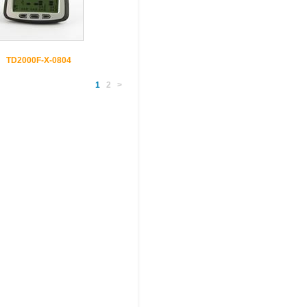
TD2000F-X-0804
1
2
>